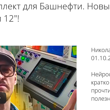
плект для Башнефти. Нов
 12"!
Никол
01.10.
Нейрос
кратко
прочти
полезн