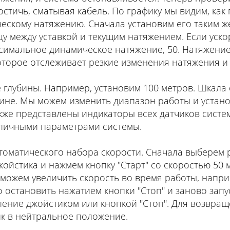
остичь, сматывая кабель. По графику мы видим, как
скому натяжению. Сначала установим его таким же
у между уставкой и текущим натяжением. Если уск
ксимальное динамическое натяжение, 50. Натяжение
торое отслеживает резкие изменения натяжения и 
глубины. Например, установим 100 метров. Шкала о
ине. Мы можем изменить диапазон работы и устано
кже представлены индикаторы всех датчиков систе
зличными параметрами системы.
оматического набора скорости. Сначала выберем р
стика и нажмем кнопку "Старт" со скоростью 50 м
 можем увеличить скорость во время работы, наприм
о остановить нажатием кнопки "Стоп" и заново зап
ление джойстиком или кнопкой "Стоп". Для возвра
к в нейтральное положение.