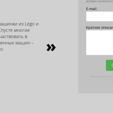
должен начинатьс
E-mail
машинки из Lego и
Краткое описа
Спустя многие
частвовать в
»
венных машин –
о.
Нажимая на кн