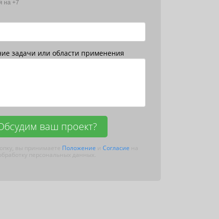
я на +7
ние задачи или области применения
Обсудим ваш проект?
опку, вы принимаете
Положение
и
Согласие
на
обработку персональных данных.