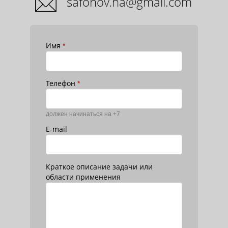
safonov.na@gmail.com
Имя
*
Телефон
*
должен начинаться на +7
E-mail
Краткое описание задачи или
области применения