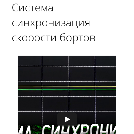
Система
синхронизация
скорости бортов
гусеничной машины
на базе Danfoss
PLUS+1