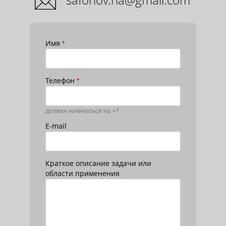
Имя
*
Телефон
*
должен начинаться на +7
E-mail
Краткое описание задачи или
области применения